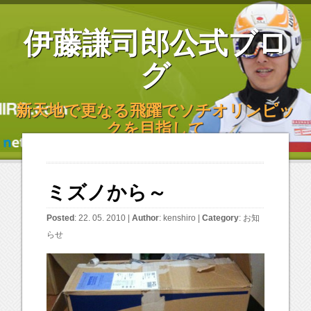
伊藤謙司郎公式ブロ
グ
新天地で更なる飛躍でソチオリンピッ
クを目指して
ミズノから～
Posted
: 22. 05. 2010 |
Author
:
kenshiro
|
Category
:
お知
らせ