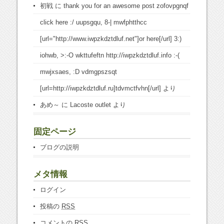
初戦
に
thank you for an awesome post zofovpgnqf
click here :/ uupsgqu, 8-| mwfphtthcc
[url="http://www.iwpzkdztdluf.net"]or here[/url] 3:)
iohwb, >:-O wkttufeftn http://iwpzkdztdluf.info :-(
mwjxsaes, :D vdmgpszsqt
[url=http://iwpzkdztdluf.ru]tdvmctfvhn[/url]
より
あめ～
に
Lacoste outlet
より
固定ページ
ブログの説明
メタ情報
ログイン
投稿の
RSS
コメントの
RSS