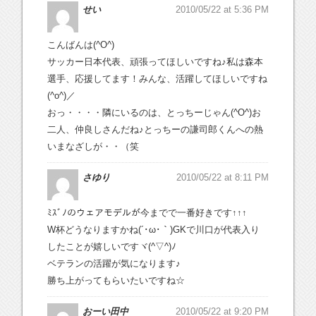
せい
2010/05/22 at 5:36 PM
こんばんは(^O^)
サッカー日本代表、頑張ってほしいですね♪私は森本
選手、応援してます！みんな、活躍してほしいですね
(^o^)／
おっ・・・・隣にいるのは、とっちーじゃん(^O^)お
二人、仲良しさんだね♪とっちーの謙司郎くんへの熱
いまなざしが・・（笑
さゆり
2010/05/22 at 8:11 PM
ﾐｽﾞﾉのウェアモデルが今までで一番好きです↑↑↑
W杯どうなりますかね(´･ω･｀)GKで川口が代表入り
したことが嬉しいですヾ(^▽^)ﾉ
ベテランの活躍が気になります♪
勝ち上がってもらいたいですね☆
おーい田中
2010/05/22 at 9:20 PM