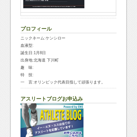
プロフィール
ニックネーム:ケンシロー
血液型:
誕生日:1月8日
出身地:北海道 下川町
趣 味:
特 技:
一 言:オリンピック代表目指して頑張ります。
アスリートブログお申込み