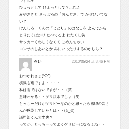
ですね笑
ひょっとして ひょっとして？…むふ
みやざきと さっぽろの「おんどさ」で かぜひいてな
い？
けんしろーくんの「じどり」のはなしを よんでから
とりにくばかり たべてるよ わたくし笑
サッカーくわしくなくて ごめんちゃい
コンサのしあいとか みにいったりするのかしら？
せい
2010/05/24 at 8:46 PM
おつかれさま(^O^)
横浜も雨ですよ・・・・
私は雨ではないですが・・（笑
意味わかる・・ゲリ洪水でしょ（笑
とっちーだけがゲリピーなのかと思ったら雪印の皆さ
んが感染していたとは・・(∋_∈)
謙司郎くん大丈夫？
ってか、とっちーってよくゲリピーになるよね・・